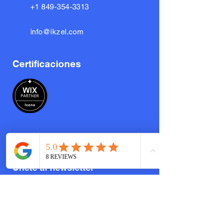
+1 849-354-3313
info@ikzel.com
Certificaciones
​Únete al newsletter
Escribe tu correo electrónico